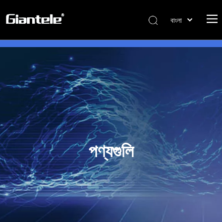
বাংলা
ไทย
Tiếng Việt
Italiano
Português
Español
Pусский
Français
العربية
পণ্যগুলি
简体中文
English