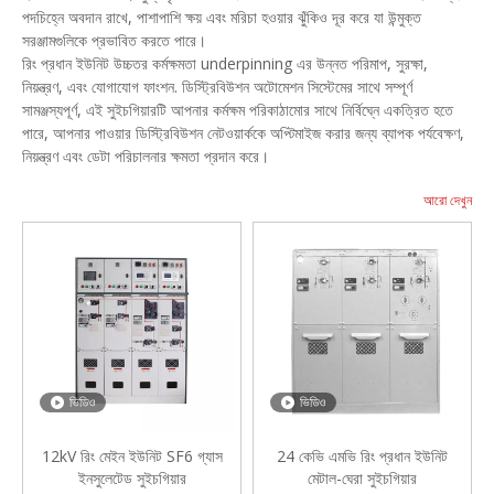
পদচিহ্নে অবদান রাখে, পাশাপাশি ক্ষয় এবং মরিচা হওয়ার ঝুঁকিও দূর করে যা উন্মুক্ত
সরঞ্জামগুলিকে প্রভাবিত করতে পারে।
রিং প্রধান ইউনিট উচ্চতর কর্মক্ষমতা underpinning এর উন্নত পরিমাপ, সুরক্ষা,
নিয়ন্ত্রণ, এবং যোগাযোগ ফাংশন. ডিস্ট্রিবিউশন অটোমেশন সিস্টেমের সাথে সম্পূর্ণ
সামঞ্জস্যপূর্ণ, এই সুইচগিয়ারটি আপনার কর্মক্ষম পরিকাঠামোর সাথে নির্বিঘ্নে একত্রিত হতে
পারে, আপনার পাওয়ার ডিস্ট্রিবিউশন নেটওয়ার্ককে অপ্টিমাইজ করার জন্য ব্যাপক পর্যবেক্ষণ,
নিয়ন্ত্রণ এবং ডেটা পরিচালনার ক্ষমতা প্রদান করে।
আরো দেখুন
ভিডিও
ভিডিও
12kV রিং মেইন ইউনিট SF6 গ্যাস
24 কেভি এমভি রিং প্রধান ইউনিট
ইনসুলেটেড সুইচগিয়ার
মেটাল-ঘেরা সুইচগিয়ার