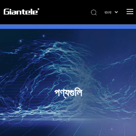
বাংলা
ไทย
Tiếng Việt
Italiano
Português
Español
Pусский
Français
العربية
পণ্যগুলি
简体中文
English