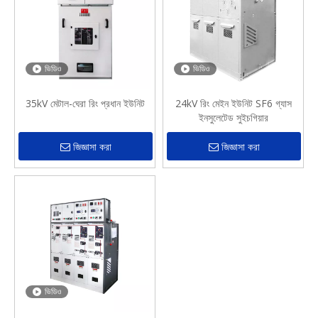
ভিডিও
ভিডিও
35kV মেটাল-ঘেরা রিং প্রধান ইউনিট
24kV রিং মেইন ইউনিট SF6 গ্যাস
ইনসুলেটেড সুইচগিয়ার
জিজ্ঞাসা করা
জিজ্ঞাসা করা
ভিডিও