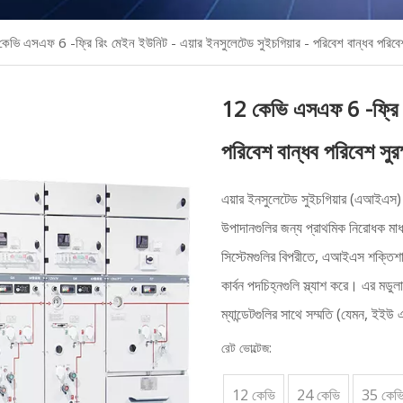
েভি এসএফ 6 -ফ্রি রিং মেইন ইউনিট - এয়ার ইনসুলেটেড সুইচগিয়ার - পরিবেশ বান্ধব পরিবেশ 
12 কেভি এসএফ 6 -ফ্রি রি
পরিবেশ বান্ধব পরিবেশ সুরক
এয়ার ইনসুলেটেড সুইচগিয়ার (এআইএস) ম
উপাদানগুলির জন্য প্রাথমিক নিরোধক মাধ
সিস্টেমগুলির বিপরীতে, এআইএস শক্তিশালী
কার্বন পদচিহ্নগুলি স্ল্যাশ করে। এর মডু
ম্যান্ডেটগুলির সাথে সম্মতি (যেমন, ইইউ
রেট ভোল্টেজ:
12 কেভি
24 কেভি
35 কেভ