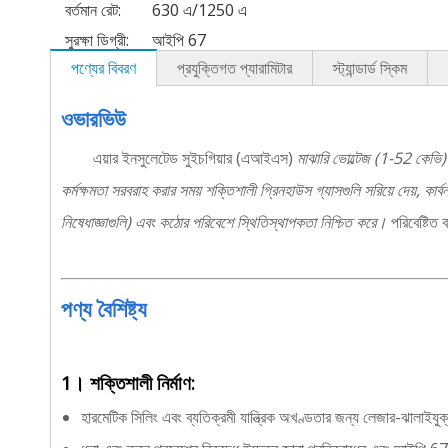
বর্তমান রেট:
630 এ/1250 এ
সুরক্ষা ডিগ্রী:
আইপি 67
পণ্যের বিবরণ
প্রযুক্তিগত প্যারামিটার
স্ট্যান্ডার্ড স্কিম
ওভারভিউ
এয়ার ইনসুলেটেড সুইচগিয়ার (এআইএস)
মাঝারি ভোল্টেজ (1-52 কেভি) 
কর্মক্ষমতা সরবরাহ করার সময় শক্তিশালী গ্রিনহাউস গ্যাসগুলি সরিয়ে দেয়, কা
নিষেধাজ্ঞাগুলি) এবং কঠোর পরিবেশে স্থিতিস্থাপকতা নিশ্চিত করে।
পরিবেষ্টিত ব
পণ্য বৈশিষ্ট্য
1। শক্তিশালী নির্মাণ:
হারমেটিক সিলিং এবং ব্যতিক্রমী যান্ত্রিক অখণ্ডতার জন্য লেজার-ঝালাইযুক