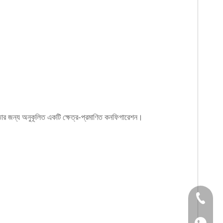
য়তার জন্য অনুকূলিত একটি ক্ষেত্র-প্রমাণিত কনফিগারেশন।
+86 133
+86 133