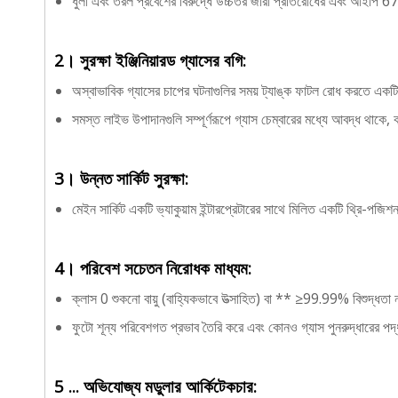
ধুলা এবং তরল প্রবেশের বিরুদ্ধে উচ্চতর জারা প্রতিরোধের এবং আইপি 67
2। সুরক্ষা ইঞ্জিনিয়ারড গ্যাসের বগি:
অস্বাভাবিক গ্যাসের চাপের ঘটনাগুলির সময় ট্যাঙ্ক ফাটল রোধ করতে একটি 
সমস্ত লাইভ উপাদানগুলি সম্পূর্ণরূপে গ্যাস চেম্বারের মধ্যে আবদ্ধ থাকে, ক
3। উন্নত সার্কিট সুরক্ষা:
মেইন সার্কিট একটি ভ্যাকুয়াম ইন্টারপ্রেটারের সাথে মিলিত একটি থ্রি-
4। পরিবেশ সচেতন নিরোধক মাধ্যম:
ক্লাস 0 শুকনো বায়ু (বাহ্যিকভাবে উত্সাহিত) বা ** ≥99.99% বিশুদ্ধতা
ফুটো শূন্য পরিবেশগত প্রভাব তৈরি করে এবং কোনও গ্যাস পুনরুদ্ধারের প
5 ... অভিযোজ্য মডুলার আর্কিটেকচার: