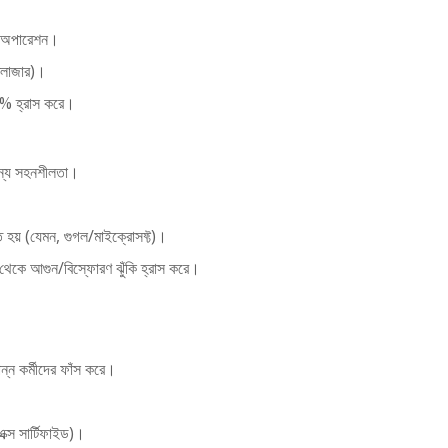
দ অপারেশন।
্লোজার)।
0% হ্রাস করে।
 শূন্য সহনশীলতা।
 হয় (যেমন, গুগল/মাইক্রোসফ্ট)।
েকে আগুন/বিস্ফোরণ ঝুঁকি হ্রাস করে।
পন্ন কর্মীদের ফাঁস করে।
ক্স সার্টিফাইড)।