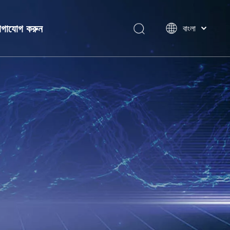
গাযোগ করুন
বাংলা
ไทย
Tiếng Việt
Italiano
ন
Português
Español
Pусский
Français
العربية
简体中文
English