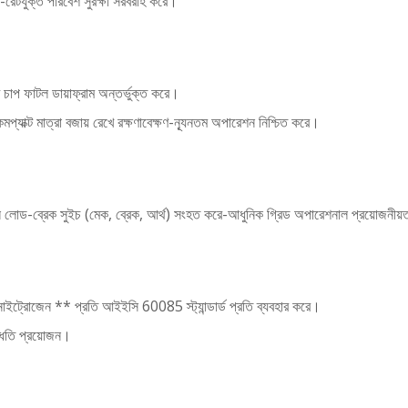
-রেটযুক্ত পরিবেশ সুরক্ষা সরবরাহ করে।
চাপ ফাটল ডায়াফ্রাম অন্তর্ভুক্ত করে।
মপ্যাক্ট মাত্রা বজায় রেখে রক্ষণাবেক্ষণ-ন্যূনতম অপারেশন নিশ্চিত করে।
পজিশন লোড-ব্রেক সুইচ (মেক, ব্রেক, আর্থ) সংহত করে-আধুনিক গ্রিড অপারেশনাল প্রয়োজনী
 নাইট্রোজেন ** প্রতি আইইসি 60085 স্ট্যান্ডার্ড প্রতি ব্যবহার করে।
দ্ধতি প্রয়োজন।