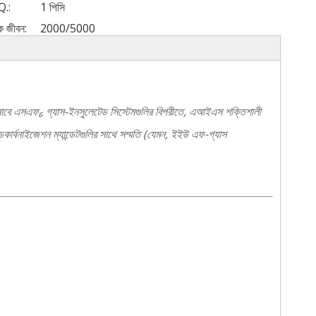
.:
1 পিসি
রিক জীবন:
2000/5000
 হিসাবে এসএফ₆ গ্যাস-ইনসুলেটেড সিস্টেমগুলির বিপরীতে, এআইএস শক্তিশালী
 ডেকার্বনাইজেশন ম্যান্ডেটগুলির সাথে সম্মতি (যেমন, ইইউ এফ-গ্যাস