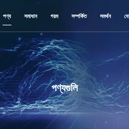
পণ্য
সমাধান
গরম
সম্পর্কিত
সমর্থন
যো
কম ভোল্টেজ সুইচগিয়ার
শিল্প সমাধান
সুইচগিয়ার
প্রোফাইল
সেবা
মাঝারি ভোল্টেজ সুইচগিয়ার
আবেদন
ভ্যাকুয়াম সার্কিট ব্রেকার
পুরষ্কার এবং সার্টিফিকেট
ডাউনলোড করু
ট্রান্সফরমার
কাস্টমাইজেশন
ক্যাপাসিটার ব্যাংক
গবেষণা ও উন্নয়ন কেন্দ্র
FAQ
সার্কিট ব্রেকার
রিং মেইন ইউনিট
খবর
ক্যাপাসিটর চুল্লি
পণ্যগুলি
ডিসি প্যানেল ক্যাবিনেট
প্রিফেব্রিকেটেড সাবস্টেশন