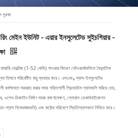
সুরক্ষা
ং মেইন ইউনিট - এয়ার ইনসুলেটেড সুইচগিয়ার -
্ষা
াঝারি ভোল্টেজ (1-52 কেভি) পাওয়ার বিতরণ নেটওয়ার্কগুলিতে বৈদ্যুতিক
্যম হিসাবে পরিবেষ্টিত বায়ু ব্যবহার করে। এসএফ₆ গ্যাস-ইনসুলেটেড
 কর্মক্ষমতা সরবরাহ করার সময় শক্তিশালী গ্রিনহাউস গ্যাসগুলি সরিয়ে দেয়,
লার, ওপেন-ডিজাইন নির্মাণ সহজ রক্ষণাবেক্ষণ, গ্লোবাল ডেকার্বনাইজেশন
 এফ-গ্যাস নিষেধাজ্ঞাগুলি) এবং কঠোর পরিবেশে স্থিতিস্থাপকতা নিশ্চিত করে।
ি