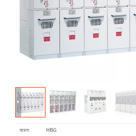
মডেল:
HBG