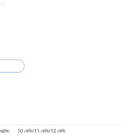
োল্টেজ:
10 কেভি/11 কেভি/12 কেভি