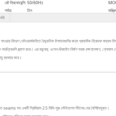
রেট ফ্রিকোয়েন্সি:
50/60Hz
MOQ
পর্যায়:
তিন
যান্ত্
নথি
পাওয়ার বিতরণ নেটওয়ার্কগুলিতে বৈদ্যুতিক উপাদানগুলির জন্য প্রাথমিক নিরোধক মাধ্যম
র্বন পদচিহ্নগুলি স্ল্যাশ করে। এর মডুলার, ওপেন-ডিজাইন নির্মাণ সহজ রক্ষণাবেক্ষণ, গ্লোবাল
ায়ু ব্যবহার করে।
্ত seams সহ একটি প্রিমিয়াম 2.5 মিমি-পুরু স্টেইনলেস স্টিলের ঘের বৈশিষ্ট্যযুক্ত।