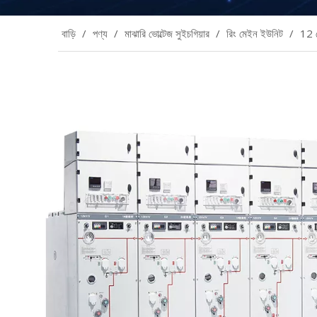
বাড়ি
/
পণ্য
/
মাঝারি ভোল্টেজ সুইচগিয়ার
/
রিং মেইন ইউনিট
/
12 ক