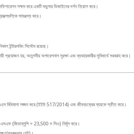
় কনফিগারেশন সক্ষম করে একটি মডুলার ডিজাইনের দর্শন নিয়োগ করে।
্রকল্পগুলিকে সামঞ্জস্য করে।
নিকাল ইন্টারলকিং সিস্টেম রয়েছে।
়ী প্রয়োজন হয়, অতুলনীয় অপারেশনাল সুরক্ষা এবং ব্যবহারকারীর সুবিধার্থে সরবরাহ করে।
-জিএএস বিধিমালা লঙ্ঘন করে (ইইউ 517/2014) এবং জীবনচক্রের ব্যয়কে স্ফীত করে।
াম এসএফ (জিডাব্লুপি = 23,500 × সিও) নির্মূল করে।
েক্ষণ/পুনরুদ্ধার নেই)।