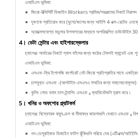
এআইএস ভূমিকা:
জিরো-টক্সিসিটি ডিজাইন Workers শ্রমিক/সরঞ্জামের নিকটে নিরাপ
দূষণকে প্রতিরোধ করে (ধুলো/জলের জন্য আইপি 4 এক্স-রেটেড এনক
অ্যাক্সেসযোগ্য মডুলার উপসাগরের মাধ্যমে অপরিকল্পিত ডাউনটাইম 3
4। ডেটা সেন্টার এবং হাইপারস্কেলার
চ্যালেঞ্জ: সার্ভারের নিকটে গ্যাস ফাঁসের জন্য কঠোর টেকসই ম্যান্ডেট এবং
এআইএস ভূমিকা:
এসএফ-ফ্রি টপোলজি কর্পোরেট নেট-জিরো প্রতিশ্রুতির সাথে একত্রিত
চাপযুক্ত এসএফ -(আপটাইম এসএলএ সম্মতির জন্য সমালোচনামূলক) থ
কুলিং লোড বনাম তাপ-ট্র্যাপিং এসএফ ₆ ক্যাবিনেটগুলি হ্রাস করে।
5। খনির ও অফশোর প্ল্যাটফর্ম
চ্যালেঞ্জ: বিস্ফোরক বায়ুমণ্ডল বা সীমাবদ্ধ জায়গাগুলি যেখানে এসএফ ₆ বি
এআইএস ভূমিকা:
নন-ডেসুরাইজড ডিজাইন ফাটল ঝুঁকিগুলি সরিয়ে দেয় (এটিএক্স/আইইসিএ