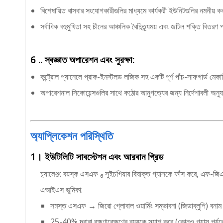
বিশেষায়িত বাসবার সংযোগকারীগুলির মাধ্যমে কার্যকরী ইউনিটগুলির নমনীয
সর্বাধিক বহুমুখিতা সহ চীনের আঞ্চলিক বৈচিত্র্যময় এবং জটিল শক্তি বিতরণ প
6 .. স্বজ্ঞাত অপারেশন এবং সুরক্ষা:
কন্ট্রোল প্যানেলে প্রাক-ইনস্টলড লজিক সহ একটি পূর্ণ পাঁচ-সাফগার্ড মেকা
অপারেশনাল সিকোয়েন্সগুলির সাথে কঠোর আনুগত্যের জন্য নির্দেশাবলী অনুযায
অ্যাপ্লিকেশন পরিস্থিতি
1। ইউটিলিটি সাবস্টেশন এবং আরবান গ্রিড
চ্যালেঞ্জ: বয়স্ক এসএফ ₆ সুইচগিয়ার বিষাক্ত গ্যাসকে ফাঁস করে, এফ
এআইএস ভূমিকা:
সমস্ত এসএফ → জিরো গ্লোবাল ওয়ার্মিং সম্ভাবনা (জিডাব্লুপি) বন
25-40% দ্বারা রক্ষণাবেক্ষণের ব্যয়কে স্ল্যাশ করে (কোনও গ্যাস পর্যব