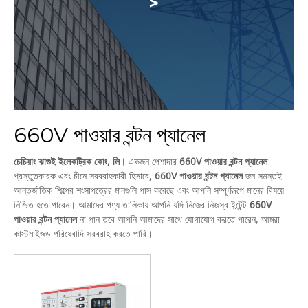
>
660V পাওয়ার বন্টন প্যানেল
চেচিয়াং ঝাগুই ইলেকট্রিক কোং, লি।
একজন পেশাদার
660V পাওয়ার বন্টন প্যানেল
প্রস্তুতকারক এবং চীনে সরবরাহকারী হিসাবে,
660V পাওয়ার বন্টন প্যানেল
জন সমস্তই
আন্তর্জাতিক শিল্পের শংসাপত্রের মানগুলি পাস করেছে এবং আপনি সম্পূর্ণরূপে মানের বিষয়ে
নিশ্চিত হতে পারেন। আমাদের পণ্য তালিকায় আপনি যদি নিজের নিজস্ব ইন্টেন্ট
660V
পাওয়ার বন্টন প্যানেল
না পান তবে আপনি আমাদের সাথে যোগাযোগ করতে পারেন, আমরা
কাস্টমাইজড পরিষেবাদি সরবরাহ করতে পারি।