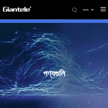
বাংলা
ไทย
Tiếng Việt
Italiano
Português
Español
Pусский
Français
العربية
পণ্যগুলি
简体中文
English