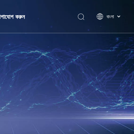
গাযোগ করুন
বাংলা
ไทย
Tiếng Việt
Italiano
ন
Português
Español
Pусский
Français
العربية
简体中文
English