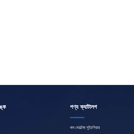
ঙ্ক
পণ্য ক্যাটালগ
কম ভোল্টেজ সুইচগিয়ার