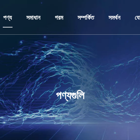
পণ্য
সমাধান
গরম
সম্পর্কিত
সমর্থন
যো
কম ভোল্টেজ সুইচগিয়ার
শিল্প সমাধান
সুইচগিয়ার
প্রোফাইল
সেবা
মাঝারি ভোল্টেজ সুইচগিয়ার
আবেদন
ভ্যাকুয়াম সার্কিট ব্রেকার
পুরষ্কার এবং সার্টিফিকেট
ডাউনলোড করু
ট্রান্সফরমার
কাস্টমাইজেশন
ক্যাপাসিটার ব্যাংক
গবেষণা ও উন্নয়ন কেন্দ্র
FAQ
সার্কিট ব্রেকার
রিং মেইন ইউনিট
খবর
ক্যাপাসিটর চুল্লি
পণ্যগুলি
ডিসি প্যানেল ক্যাবিনেট
প্রিফেব্রিকেটেড সাবস্টেশন