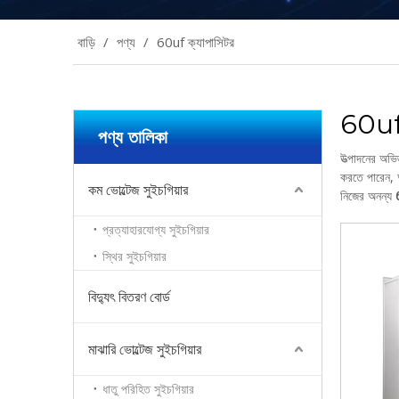
বাড়ি
/
পণ্য
/
60uf ক্যাপাসিটর
60uf 
পণ্য তালিকা
উত্পাদনের অভি
করতে পারেন, 
কম ভোল্টেজ সুইচগিয়ার
নিজের অনন্য
প্রত্যাহারযোগ্য সুইচগিয়ার
স্থির সুইচগিয়ার
বিদ্যুৎ বিতরণ বোর্ড
মাঝারি ভোল্টেজ সুইচগিয়ার
ধাতু পরিহিত সুইচগিয়ার