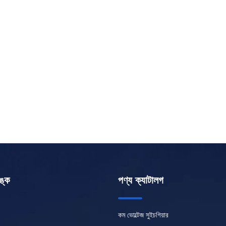
ঙ্ক
পণ্য ক্যাটালগ
কম ভোল্টেজ সুইচগিয়ার