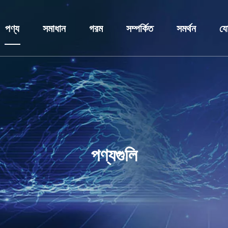
পণ্য
সমাধান
গরম
সম্পর্কিত
সমর্থন
যো
কম ভোল্টেজ সুইচগিয়ার
শিল্প সমাধান
সুইচগিয়ার
প্রোফাইল
সেবা
মাঝারি ভোল্টেজ সুইচগিয়ার
আবেদন
ভ্যাকুয়াম সার্কিট ব্রেকার
পুরষ্কার এবং সার্টিফিকেট
ডাউনলোড করু
ট্রান্সফরমার
কাস্টমাইজেশন
ক্যাপাসিটার ব্যাংক
গবেষণা ও উন্নয়ন কেন্দ্র
FAQ
সার্কিট ব্রেকার
রিং মেইন ইউনিট
খবর
ক্যাপাসিটর চুল্লি
পণ্যগুলি
ডিসি প্যানেল ক্যাবিনেট
প্রিফেব্রিকেটেড সাবস্টেশন