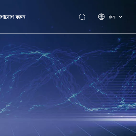
গাযোগ করুন
বাংলা
ไทย
Tiếng Việt
Italiano
ন
Português
Español
Pусский
Français
العربية
简体中文
English