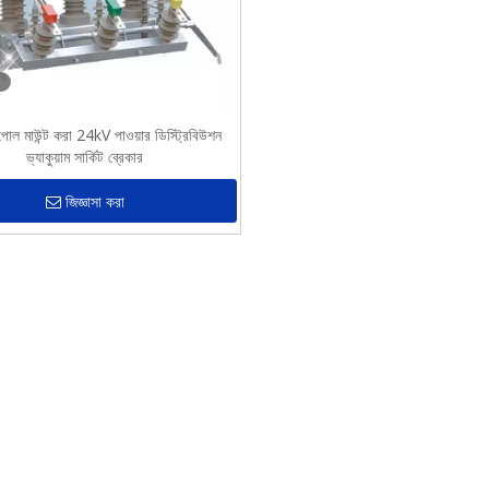
োল মাউন্ট করা 24kV পাওয়ার ডিস্ট্রিবিউশন
ভ্যাকুয়াম সার্কিট ব্রেকার
জিজ্ঞাসা করা