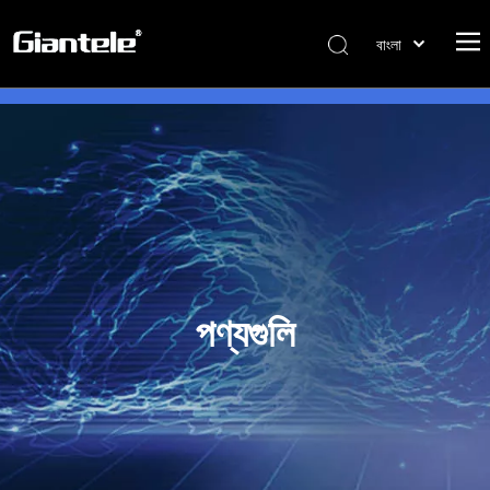
বাংলা
ไทย
Tiếng Việt
Italiano
Português
Español
Pусский
Français
العربية
পণ্যগুলি
简体中文
English