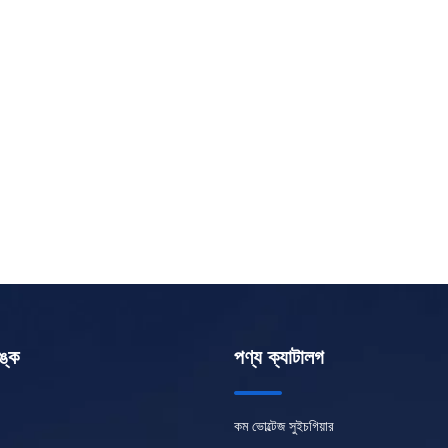
ঙ্ক
পণ্য ক্যাটালগ
কম ভোল্টেজ সুইচগিয়ার