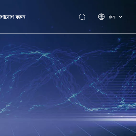
গাযোগ করুন
বাংলা
ไทย
Tiếng Việt
Italiano
ন
Português
Español
Pусский
Français
العربية
简体中文
English