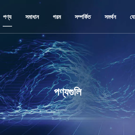
পণ্য
সমাধান
গরম
সম্পর্কিত
সমর্থন
যো
কম ভোল্টেজ সুইচগিয়ার
শিল্প সমাধান
সুইচগিয়ার
প্রোফাইল
সেবা
মাঝারি ভোল্টেজ সুইচগিয়ার
আবেদন
ভ্যাকুয়াম সার্কিট ব্রেকার
পুরষ্কার এবং সার্টিফিকেট
ডাউনলোড করু
ট্রান্সফরমার
কাস্টমাইজেশন
ক্যাপাসিটার ব্যাংক
গবেষণা ও উন্নয়ন কেন্দ্র
FAQ
সার্কিট ব্রেকার
রিং মেইন ইউনিট
খবর
ক্যাপাসিটর চুল্লি
পণ্যগুলি
ডিসি প্যানেল ক্যাবিনেট
প্রিফেব্রিকেটেড সাবস্টেশন