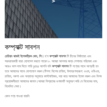
>
কম্প্যাক্ট সাবশন
চেচিয়াং ঝাগুই ইলেকট্রিক কোং, লি।
হ'ল
কম্প্যাক্ট সাবশন
টি চীনের নির্মাতারা এবং
সরবরাহকারী যারা হোলসেল করতে পারেন ৮. আমরা আপনার জন্য পেশাদার পরিষেবা এবং
আরও ভাল দাম দিতে পারি you আপনি যদি
কম্প্যাক্ট সাবশন
টি পণ্যের সাথে আগ্রহী হন
তবে আমাদের সাথে যোগাযোগ করুন।টিপস: বিশেষ চাহিদা, উদাহরণস্বরূপ: ওএম, ওডিএম,
চাহিদা, নকশা এবং অন্যান্য অনুসারে কাস্টমাইজড, দয়া করে আমাদের ইমেল করুন এবং বিশদ
প্রয়োজনীয়তা আমাদের জানান।আমরা বিশ্রামের গুণমানটি অনুসরণ করি যে বিবেকের দাম,
নিবেদিত সেবা।
কোন পণ্য পাওয়া যায়নি