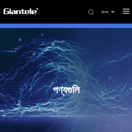
বাংলা
ไทย
Tiếng Việt
Italiano
Português
Español
Pусский
Français
العربية
পণ্যগুলি
简体中文
English