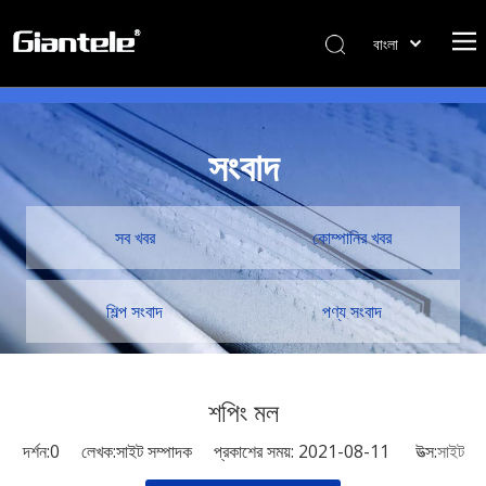
বাংলা
ไทย
Tiếng Việt
Italiano
সংবাদ
Português
Español
Pусский
সব খবর
কোম্পানির খবর
Français
العربية
শিল্প সংবাদ
পণ্য সংবাদ
简体中文
English
শপিং মল
দর্শন:
0
লেখক:সাইট সম্পাদক প্রকাশের সময়: 2021-08-11 উত্স:
সাইট