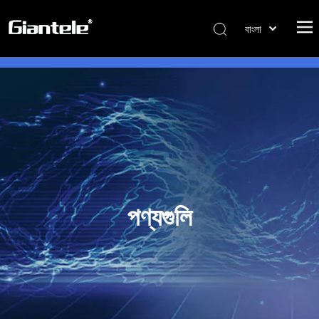
বাংলা
ไทย
Tiếng Việt
Italiano
Português
Español
Pусский
Français
العربية
পণ্যগুলি
简体中文
English