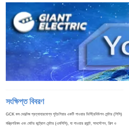
সংক্ষিপ্ত বিবরণ
GCK কম ভোল্টেজ প্রত্যাহারযোগ্য সুইচগিয়ার একটি পাওয়ার ডিস্ট্রিবিউশন সেন্টার (পিসি)
মন্ত্রিপরিষদ এবং মোটর কন্ট্রোল সেন্টার (এমসিসি), যা পাওয়ার প্ল্যান্ট, সাবস্টেশন, শিল্প ও