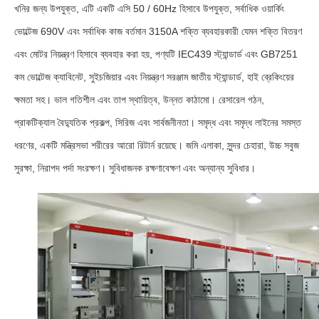
খনির জন্য উপযুক্ত, এটি একটি এসি 50 / 60Hz হিসাবে উপযুক্ত, সর্বাধিক ওয়ার্কিং
ভোল্টেজ 690V এবং সর্বাধিক কাজ বর্তমান 3150A শক্তি ব্যবহারকারী যেমন শক্তি বিতরণ
এবং মোটর নিয়ন্ত্রণ হিসাবে ব্যবহার করা হয়, পণ্যটি IEC439 স্ট্যান্ডার্ড এবং GB7251
কম ভোল্টেজ ক্যাবিনেট, সুইচজিয়ার এবং নিয়ন্ত্রণ সরঞ্জাম জাতীয় স্ট্যান্ডার্ড, হাই ব্রেকিংয়ের
ক্ষমতা সহ। ভাল গতিশীল এবং তাপ স্থায়িত্ব, উন্নত কাঠামো। রেসারেল গঠন,
প্রাকটিক্যাল বৈদ্যুতিক প্রকল্প, সিরিজ এবং সার্বজনীনতা। সমৃদ্ধ এবং সমৃদ্ধ লাইনের সমস্ত
ধরণের, একটি মন্ত্রিসভা শরীরের আরো রিটার্ন রয়েছে। জমি এলাকা, সুন্দর চেহারা, উচ্চ সবুজ
সুরক্ষা, নিরাপদ পর্দা সংরক্ষণ। সুবিধাজনক রক্ষণাবেক্ষণ এবং অন্যান্য সুবিধার।