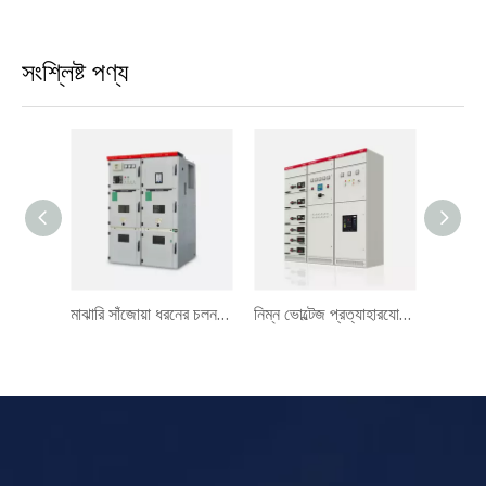
সংশ্লিষ্ট পণ্য
বৈদ্যুতিক মাঝারি ভোল্টেজ 3 ফেজ 11kV ভ্যাকুয়াম সার্কিট ব্রেকার VS1
মাঝারি সাঁজোয়া ধরনের চলনযোগ্য এসি মেটাল-ঘেরা সুইচগিয়ার KYN28
নিম্ন ভোল্টেজ প্রত্যাহারযোগ্য ধাতু-পরিহিত সুইচগিয়ার MNS