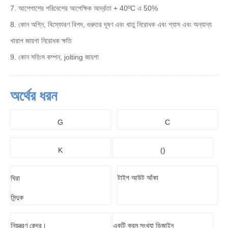
7. আশেপাশের পরিবেশের আপেক্ষিক আর্দ্রতা + 40ºC এ 50%
8. কোন অগ্নি, বিস্ফোরণ বিপদ, গুরুতর দূষণ এবং ধাতু নিরোধক এবং গ্যাস এবং অন্যান্য
খারাপ জায়গা নিরোধক ক্ষতি
9. কোন সহিংস কম্পন, jolting জায়গা
অর্থের ধরন
G
C
K
()
টাইপ আউট আঁকা
ঘিরা
সিন্দুক
নিয়ন্ত্রণ কেন্দ্র।
একটি ক্রম সংখ্যা ডিজাইন