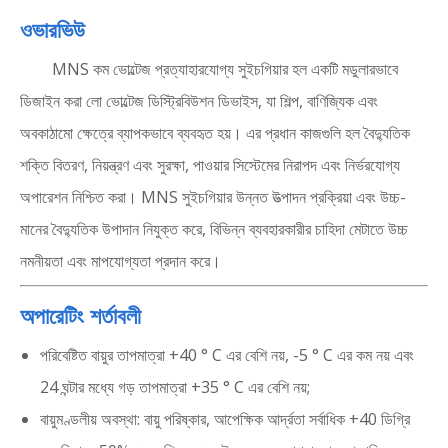
ওভারভিউ
MNS কম ভোল্টেজ প্রত্যাহারযোগ্য সুইচগিয়ার হল একটি মডুলারভাবে
ডিজাইন করা লো ভোল্টেজ ডিস্ট্রিবিউশন ডিভাইস, যা শিল্প, বাণিজ্যিক এবং
অবকাঠামো ক্ষেত্রে ব্যাপকভাবে ব্যবহৃত হয়। এর প্রধান কাজগুলি হল বৈদ্যুতিক
শক্তি বিতরণ, নিয়ন্ত্রণ এবং সুরক্ষা, পাওয়ার সিস্টেমের নিরাপদ এবং নির্ভরযোগ্য
অপারেশন নিশ্চিত করা। MNS সুইচগিয়ার উন্নত উত্পাদন প্রক্রিয়া এবং উচ্চ-
মানের বৈদ্যুতিক উপাদান নিযুক্ত করে, বিভিন্ন ব্যবহারকারীর চাহিদা মেটাতে উচ্চ
নমনীয়তা এবং মাপযোগ্যতা প্রদান করে।
অপারেটিং শর্তাবলী
পরিবেষ্টিত বায়ুর তাপমাত্রা +40 ° C এর বেশি নয়, -5 ° C এর কম নয় এবং
24 ঘন্টার মধ্যে গড় তাপমাত্রা +35 ° C এর বেশি নয়;
বায়ুমণ্ডলীয় অবস্থা: বায়ু পরিষ্কার, আপেক্ষিক আর্দ্রতা সর্বাধিক +40 ডিগ্রি