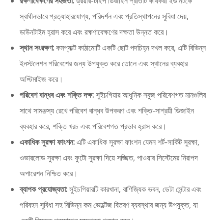
রক্ষণাবেক্ষণের সহজতা:
ড্রয়ার-টাইপ ডিজাইন প্রতিটি কার্যকরী ইউনিটকে
স্বাধীনভাবে প্রত্যাহারযোগ্য, পরিদর্শন এবং প্রতিস্থাপনের সুবিধা দেয়,
ডাউনটাইম হ্রাস করে এবং রক্ষণাবেক্ষণের দক্ষতা উন্নত করে।
স্থান সংরক্ষণ:
কমপ্যাক্ট কাঠামোটি একটি ছোট পদচিহ্ন দখল করে, এটি বিভিন্ন
ইনস্টলেশন পরিবেশের জন্য উপযুক্ত করে তোলে এবং স্থানের ব্যবহার
অপ্টিমাইজ করে।
পরিবেশ বান্ধব এবং শক্তি দক্ষ:
সুইচগিয়ার আধুনিক সবুজ পরিবেশগত মানগুলির
সাথে সামঞ্জস্য রেখে পরিবেশ বান্ধব উপকরণ এবং শক্তি-সাশ্রয়ী ডিজাইন
ব্যবহার করে, শক্তি খরচ এবং পরিবেশগত প্রভাব হ্রাস করে।
একাধিক সুরক্ষা ফাংশন:
এটি একাধিক সুরক্ষা ফাংশন যেমন শর্ট-সার্কিট সুরক্ষা,
ওভারলোড সুরক্ষা এবং ফুটো সুরক্ষা দিয়ে সজ্জিত, পাওয়ার সিস্টেমের নিরাপদ
অপারেশন নিশ্চিত করে।
ব্যাপক প্রযোজ্যতা:
সুইচগিয়ারটি কারখানা, বাণিজ্যিক ভবন, ডেটা সেন্টার এবং
পরিবহন সুবিধা সহ বিভিন্ন কম ভোল্টেজ বিতরণ ব্যবস্থার জন্য উপযুক্ত, যা