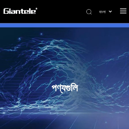
বাংলা
ไทย
Tiếng Việt
Italiano
Português
Español
Pусский
Français
العربية
পণ্যগুলি
简体中文
English