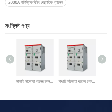
2000A বাণিজ্যিক বিল্ডিং বৈদ্যুতিক প্যানেল
সংশ্লিষ্ট পণ্য
মডুলার ডিজাইন 630A কম ভোল্টেজ পাওয়ার ডিস্ট্রিবিউশন বোর্ড সুইচগিয়ার
মাঝারি সাঁজোয়া ধরনের চলনযোগ্য এসি মেটাল-ঘেরা সুইচগিয়ার KYN28
মাঝারি সাঁজোয়া ধরনের চলনযোগ্য এসি মেটাল-ঘেরা সুইচগিয়ার KYN28