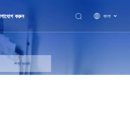
গাযোগ করুন
বাংলা
ไทย
Tiếng Việt
Italiano
ন
Português
Español
পণ্য সংবাদ
Pусский
Français
العربية
简体中文
English