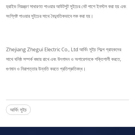
ড্রাইভ নিয়ন্ত্রণ সাধারণত পাওয়ার আউটপুট সুইচের নেট পাশে ইনস্টল করা হয় এবং
সংশ্লিষ্ট পাওয়ার সুইচের সাথে বৈদ্যুতিকভাবে লক করা হয়।
Zhejiang Zhegui Electric Co., Ltd আর্থিং সুইচ শিল্পে গ্রাহকদের
সাথে ঘনিষ্ঠ সম্পর্ক বজায় রাখে এবং উৎপাদন ও অপারেশনকে শক্তিশালী করতে,
গুণমান ও নিরাপত্তার উন্নতি করতে প্রতিশ্রুতিবদ্ধ।
আর্থিং সুইচ