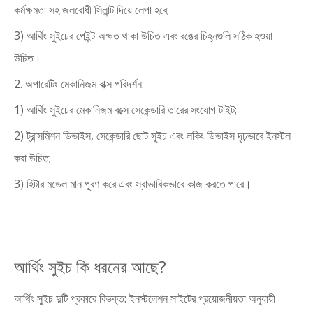
কর্মক্ষমতা সহ জলরোধী সিলান্ট দিয়ে লেপা হবে;
3) আর্থিং সুইচের পেইন্ট অক্ষত থাকা উচিত এবং রঙের চিহ্নগুলি সঠিক হওয়া
উচিত।
2. অপারেটিং মেকানিজম বাক্স পরিদর্শন:
1) আর্থিং সুইচের মেকানিজম বক্সে সেকেন্ডারি তারের সংযোগ টাইট;
2) ট্রান্সমিশন ডিভাইস, সেকেন্ডারি ছোট সুইচ এবং লকিং ডিভাইস দৃঢ়ভাবে ইনস্টল
করা উচিত;
3) হিটার মডেল মান পূরণ করে এবং স্বাভাবিকভাবে কাজ করতে পারে।
আর্থিং সুইচ কি ধরনের আছে?
আর্থিং সুইচ দুটি প্রকারে বিভক্ত: ইনস্টলেশন সাইটের প্রয়োজনীয়তা অনুযায়ী