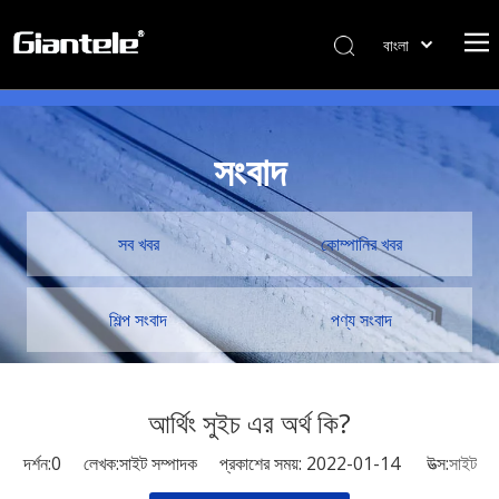
বাংলা
ไทย
Tiếng Việt
Italiano
সংবাদ
Português
Español
Pусский
সব খবর
কোম্পানির খবর
Français
العربية
শিল্প সংবাদ
পণ্য সংবাদ
简体中文
English
আর্থিং সুইচ এর অর্থ কি?
দর্শন:
0
লেখক:সাইট সম্পাদক প্রকাশের সময়: 2022-01-14 উত্স:
সাইট