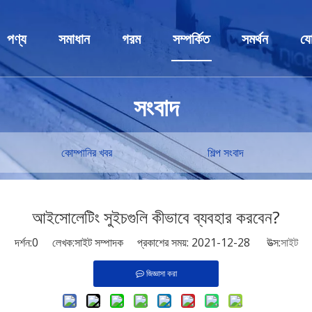
পণ্য
সমাধান
গরম
সম্পর্কিত
সমর্থন
যো
কম ভোল্টেজ সুইচগিয়ার
শিল্প সমাধান
সুইচগিয়ার
প্রোফাইল
সেবা
সংবাদ
মাঝারি ভোল্টেজ সুইচগিয়ার
আবেদন
ভ্যাকুয়াম সার্কিট ব্রেকার
পুরষ্কার এবং সার্টিফিকেট
ডাউনলোড করু
ট্রান্সফরমার
কাস্টমাইজেশন
ক্যাপাসিটার ব্যাংক
গবেষণা ও উন্নয়ন কেন্দ্র
FAQ
কোম্পানির খবর
শিল্প সংবাদ
সার্কিট ব্রেকার
রিং মেইন ইউনিট
খবর
ক্যাপাসিটর চুল্লি
আইসোলেটিং সুইচগুলি কীভাবে ব্যবহার করবেন?
ডিসি প্যানেল ক্যাবিনেট
দর্শন:
0
লেখক:সাইট সম্পাদক প্রকাশের সময়: 2021-12-28 উত্স:
সাইট
প্রিফেব্রিকেটেড সাবস্টেশন
জিজ্ঞাসা করা