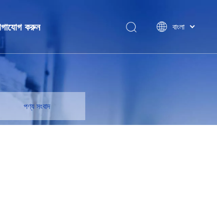
গাযোগ করুন
বাংলা
ไทย
Tiếng Việt
Italiano
ন
Português
Español
পণ্য সংবাদ
Pусский
Français
العربية
简体中文
English