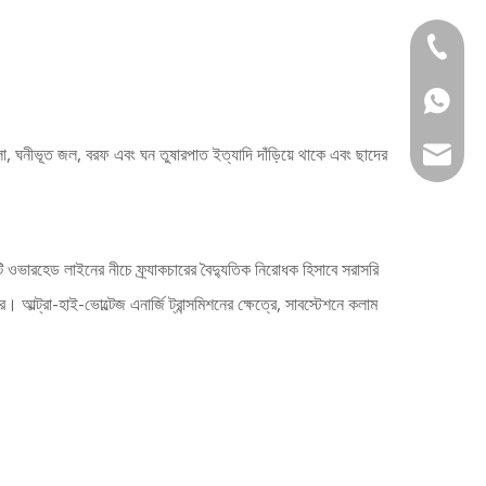
+86 133
+86 133
া, ঘনীভূত জল, বরফ এবং ঘন তুষারপাত ইত্যাদি দাঁড়িয়ে থাকে এবং ছাদের
service
 ওভারহেড লাইনের নীচে ফ্র্যাকচারের বৈদ্যুতিক নিরোধক হিসাবে সরাসরি
আল্ট্রা-হাই-ভোল্টেজ এনার্জি ট্রান্সমিশনের ক্ষেত্রে, সাবস্টেশনে কলাম