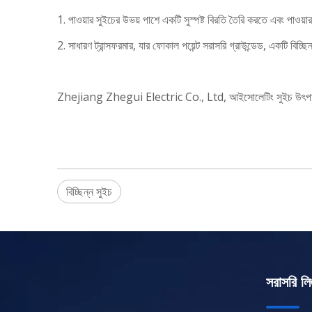
1. পাওয়ার সুইচের উভয় পাশে একটি সুস্পষ্ট বিরতি তৈরি করতে এবং পাওয
2. সাধারণ ট্রান্সফরমার, যার ফোকাল পয়েন্ট সরাসরি গ্রাউন্ডেড, একটি বিচ্ছ
Zhejiang Zhegui Electric Co., Ltd, আইসোলেটিং সুইচ উৎপাদনে চীন
বিচ্ছিন্ন সুইচ
সরাসরি লি