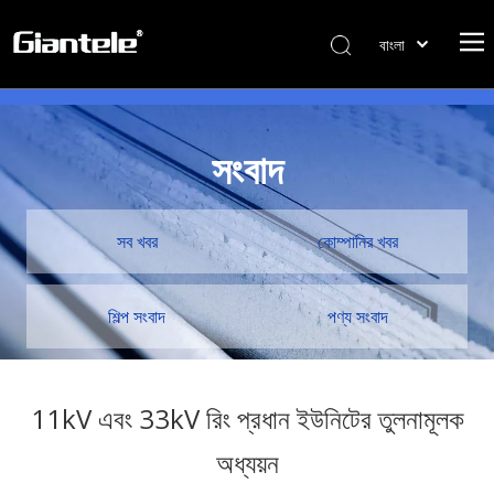
বাংলা
ไทย
Tiếng Việt
Italiano
সংবাদ
Português
Español
Pусский
সব খবর
কোম্পানির খবর
Français
العربية
শিল্প সংবাদ
পণ্য সংবাদ
简体中文
English
11kV এবং 33kV রিং প্রধান ইউনিটের তুলনামূলক
অধ্যয়ন