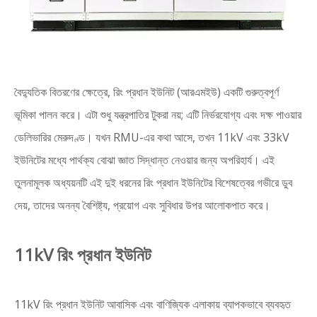
বৈদ্যুতিক বিতরণের ক্ষেত্রে, রিং প্রধান ইউনিট (আরএমইউ) একটি গুরুত্বপূর্ণ
ভূমিকা পালন করে। এটা শুধু যন্ত্রপাতির টুকরা নয়; এটি নির্ভরযোগ্য এবং দক্ষ পাওয়ার
ডেলিভারির মেরুদণ্ড। যখন RMU-এর কথা আসে, তখন 11kV এবং 33kV
ইউনিটের মধ্যে পার্থক্য বোঝা জ্ঞাত সিদ্ধান্ত নেওয়ার জন্য অপরিহার্য। এই
তুলনামূলক অধ্যয়নটি এই দুই ধরনের রিং প্রধান ইউনিটের বিশেষত্বের গভীরে ডুব
দেয়, তাদের অনন্য বৈশিষ্ট্য, প্রয়োগ এবং সুবিধার উপর আলোকপাত করে।
11kV রিং প্রধান ইউনিট
11kV রিং প্রধান ইউনিট আবাসিক এবং বাণিজ্যিক এলাকায় ব্যাপকভাবে ব্যবহৃত