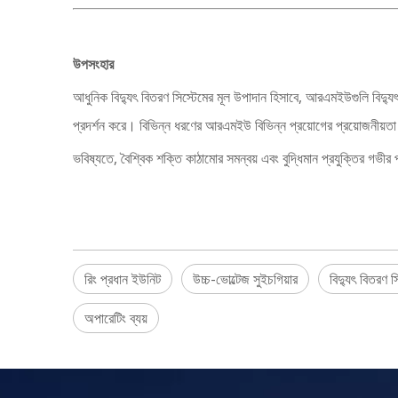
উপসংহার
আধুনিক বিদ্যুৎ বিতরণ সিস্টেমের মূল উপাদান হিসাবে, আরএমইউগুলি বিদ্যুৎ সর
প্রদর্শন করে। বিভিন্ন ধরণের আরএমইউ বিভিন্ন প্রয়োগের প্রয়োজনীয়তা
ভবিষ্যতে, বৈশ্বিক শক্তি কাঠামোর সমন্বয় এবং বুদ্ধিমান প্রযুক্তির গভীর
রিং প্রধান ইউনিট
উচ্চ-ভোল্টেজ সুইচগিয়ার
বিদ্যুৎ বিতরণ স
অপারেটিং ব্যয়