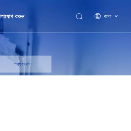
গাযোগ করুন
বাংলা
ไทย
Tiếng Việt
Italiano
ন
Português
Español
পণ্য সংবাদ
Pусский
Français
العربية
简体中文
English