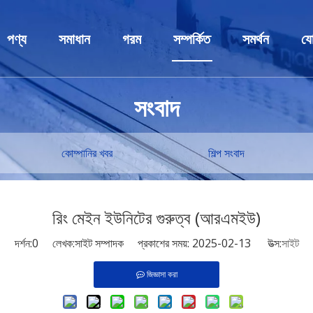
পণ্য
সমাধান
গরম
সম্পর্কিত
সমর্থন
যো
কম ভোল্টেজ সুইচগিয়ার
শিল্প সমাধান
সুইচগিয়ার
প্রোফাইল
সেবা
সংবাদ
মাঝারি ভোল্টেজ সুইচগিয়ার
আবেদন
ভ্যাকুয়াম সার্কিট ব্রেকার
পুরষ্কার এবং সার্টিফিকেট
ডাউনলোড করু
ট্রান্সফরমার
কাস্টমাইজেশন
ক্যাপাসিটার ব্যাংক
গবেষণা ও উন্নয়ন কেন্দ্র
FAQ
কোম্পানির খবর
শিল্প সংবাদ
সার্কিট ব্রেকার
রিং মেইন ইউনিট
খবর
ক্যাপাসিটর চুল্লি
রিং মেইন ইউনিটের গুরুত্ব (আরএমইউ)
ডিসি প্যানেল ক্যাবিনেট
দর্শন:
0
লেখক:সাইট সম্পাদক প্রকাশের সময়: 2025-02-13 উত্স:
সাইট
প্রিফেব্রিকেটেড সাবস্টেশন
জিজ্ঞাসা করা