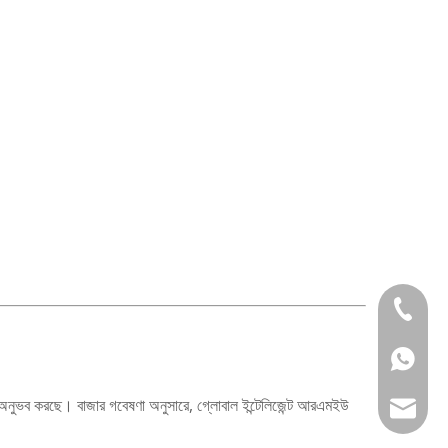
+86 133
+86 133
গগুলি অনুভব করছে। বাজার গবেষণা অনুসারে, গ্লোবাল ইন্টেলিজেন্ট আরএমইউ
service