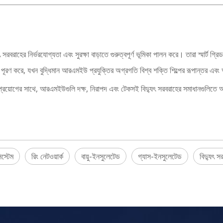
বরাহের নির্ভরযোগ্যতা এবং সুরক্ষা বাড়াতে গুরুত্বপূর্ণ ভূমিকা পালন করে। তারা স্মার্ট গ্রি
 পূরণ করে, যখন বুদ্ধিমান আরএমইউ প্রযুক্তির অগ্রগতি বিশ্ব শক্তি শিল্পের রূপান্তর এ
 প্রয়োগের সাথে, আরএমইউগুলি দক্ষ, নিরাপদ এবং টেকসই বিদ্যুৎ সরবরাহের সমাধানগুলিতে অবদা
িস্টেম
রিং নেটওয়ার্ক
বায়ু-ইনসুলেটেড
গ্যাস-ইনসুলেটেড
বিদ্যুৎ স