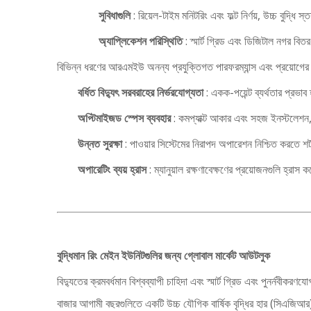
সুবিধাগুলি
: রিয়েল-টাইম মনিটরিং এবং ফল্ট নির্ণয়, উচ্চ বুদ
অ্যাপ্লিকেশন পরিস্থিতি
: স্মার্ট গ্রিড এবং ডিজিটাল নগর বিত
বিভিন্ন ধরণের আরএমইউ অনন্য প্রযুক্তিগত পারফরম্যান্স এবং প্রয়োগের 
বর্ধিত বিদ্যুৎ সরবরাহের নির্ভরযোগ্যতা
: একক-পয়েন্ট ব্যর্থতার প্রভাব
অপ্টিমাইজড স্পেস ব্যবহার
: কমপ্যাক্ট আকার এবং সহজ ইনস্টলেশন,
উন্নত সুরক্ষা
: পাওয়ার সিস্টেমের নিরাপদ অপারেশন নিশ্চিত করতে শর
অপারেটিং ব্যয় হ্রাস
: ম্যানুয়াল রক্ষণাবেক্ষণের প্রয়োজনগুলি হ্র
বুদ্ধিমান রিং মেইন ইউনিটগুলির জন্য গ্লোবাল মার্কেট আউটলুক
বিদ্যুতের ক্রমবর্ধমান বিশ্বব্যাপী চাহিদা এবং স্মার্ট গ্রিড এবং পুনর্ন
বাজার আগামী বছরগুলিতে একটি উচ্চ যৌগিক বার্ষিক বৃদ্ধির হার (সিএজিআর