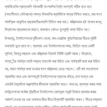
ক্যাবিনেটের প্রান্তগুলি গঠনকারী অংশগুলির দৈর্ঘ্য অবশ্যই সঠিক হতে হবে
(সহনশীলতা নেতিবাচক) সমস্ত দিকগুলির জ্যামিতিক মাত্রা নিশ্চিত করতে, যার ফলে
সামগ্রিক আকৃতির প্রয়োজনীয়তাগুলি নিশ্চিত করা যায়। মন্ত্রিসভার দুই পক্ষের জন্য,
বিন্যাসের প্রয়োজনের কারণে, মাঝখানে কোনও ফুসকুড়ি থাকা উচিত নয়।
উপরন্তু, ইনস্টলেশনের দৃষ্টিকোণ থেকে, কম-ভোল্টেজ সুইচগিয়ারের নীচের পৃষ্ঠটি
অবশ্যই ডুবে যাবে না। ব্যবস্থা এবং ইনস্টলেশনের সময়, ভিত্তি স্তর একটি
পূর্বশর্ত, কিন্তু শুষ্কতা এবং মন্ত্রিসভা নিজেই নির্দিষ্ট ত্রুটি আছে। বিন্যাসে,
পাশ্বর্ীয় পার্থক্য যতটা সম্ভব অফসেট করা উচিত এবং পার্থক্যটি জমা করা উচিত
নয়, কারণ পার্থক্য জমা হওয়ার ফলে মন্ত্রিসভা ভেঙে পড়বে। এটি বাস সংযোগকে
প্রভাবিত করে এবং কম্পোনেন্ট ইনস্টলেশনের স্থানের বাইরে, চাপ ঘনত্ব এবং
এমনকি বৈদ্যুতিক যন্ত্রপাতির জীবনকে প্রভাবিত করে। অতএব, ব্যবস্থা করার সময়
ফাউন্ডেশনের সর্বোচ্চ বিন্দুটিকে ইনস্টলেশন রেফারেন্স পয়েন্ট হিসাবে ব্যবহার করার
পরামর্শ দেওয়া হয় এবং তারপরে ধীরে ধীরে বিন্যাসটি প্রসারিত করুন। নীচের শুষ্কতা