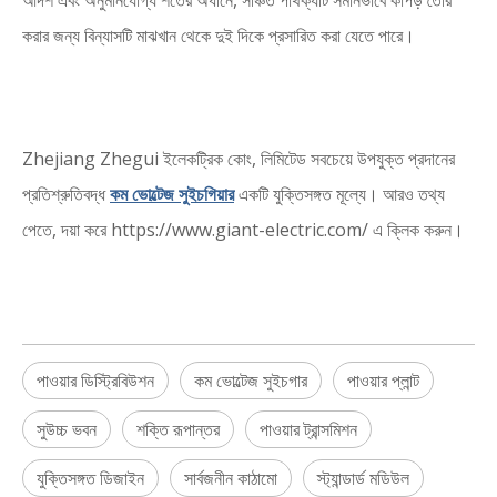
আদর্শ এবং অনুমানযোগ্য শর্তের অধীনে, সঞ্চিত পার্থক্যটি সমানভাবে কাপড় তৈরি
করার জন্য বিন্যাসটি মাঝখান থেকে দুই দিকে প্রসারিত করা যেতে পারে।
Zhejiang Zhegui ইলেকট্রিক কোং, লিমিটেড সবচেয়ে উপযুক্ত প্রদানের
প্রতিশ্রুতিবদ্ধ
কম ভোল্টেজ সুইচগিয়ার
একটি যুক্তিসঙ্গত মূল্যে। আরও তথ্য
পেতে, দয়া করে https://www.giant-electric.com/ এ ক্লিক করুন।
পাওয়ার ডিস্ট্রিবিউশন
কম ভোল্টেজ সুইচগার
পাওয়ার প্লান্ট
সুউচ্চ ভবন
শক্তি রূপান্তর
পাওয়ার ট্রান্সমিশন
যুক্তিসঙ্গত ডিজাইন
সার্বজনীন কাঠামো
স্ট্যান্ডার্ড মডিউল