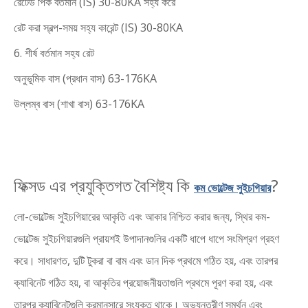
রেটেড পিক বর্তমান (IS) 30-80KA সহ্য করে
রেট করা স্বল্প-সময় সহ্য কারেন্ট (IS) 30-80KA
6. শীর্ষ বর্তমান সহ্য রেট
অনুভূমিক বাস (প্রধান বাস) 63-176KA
উল্লম্ব বাস (শাখা বাস) 63-176KA
ফিক্সড এর প্রযুক্তিগত বৈশিষ্ট্য কি
?
কম ভোল্টেজ সুইচগিয়ার
লো-ভোল্টেজ সুইচগিয়ারের আকৃতি এবং আকার নিশ্চিত করার জন্য, স্থির কম-
ভোল্টেজ সুইচগিয়ারগুলি প্রায়শই উপাদানগুলির একটি ধাপে ধাপে সংমিশ্রণ গ্রহণ
করে। সাধারণত, দুটি টুকরা বা বাম এবং ডান দিক প্রথমে গঠিত হয়, এবং তারপর
ক্যাবিনেট গঠিত হয়, বা আকৃতির প্রয়োজনীয়তাগুলি প্রথমে পূরণ করা হয়, এবং
তারপর ক্যাবিনেটগুলি ক্রমানুসারে সংযুক্ত থাকে। অভ্যন্তরীণ সমর্থন এবং