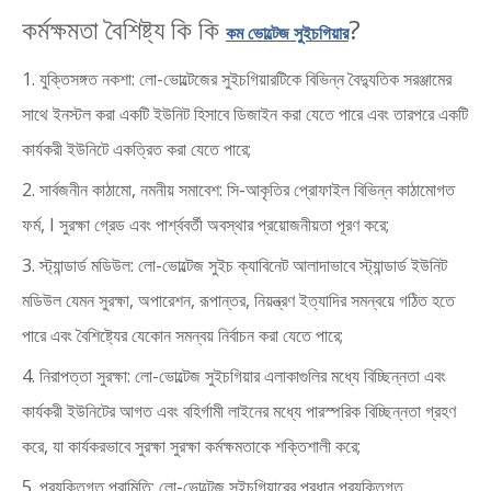
কর্মক্ষমতা বৈশিষ্ট্য কি কি
?
কম ভোল্টেজ সুইচগিয়ার
1. যুক্তিসঙ্গত নকশা: লো-ভোল্টেজের সুইচগিয়ারটিকে বিভিন্ন বৈদ্যুতিক সরঞ্জামের
সাথে ইনস্টল করা একটি ইউনিট হিসাবে ডিজাইন করা যেতে পারে এবং তারপরে একটি
কার্যকরী ইউনিটে একত্রিত করা যেতে পারে;
2. সার্বজনীন কাঠামো, নমনীয় সমাবেশ: সি-আকৃতির প্রোফাইল বিভিন্ন কাঠামোগত
ফর্ম, I সুরক্ষা গ্রেড এবং পার্শ্ববর্তী অবস্থার প্রয়োজনীয়তা পূরণ করে;
3. স্ট্যান্ডার্ড মডিউল: লো-ভোল্টেজ সুইচ ক্যাবিনেট আলাদাভাবে স্ট্যান্ডার্ড ইউনিট
মডিউল যেমন সুরক্ষা, অপারেশন, রূপান্তর, নিয়ন্ত্রণ ইত্যাদির সমন্বয়ে গঠিত হতে
পারে এবং বৈশিষ্ট্যের যেকোন সমন্বয় নির্বাচন করা যেতে পারে;
4. নিরাপত্তা সুরক্ষা: লো-ভোল্টেজ সুইচগিয়ার এলাকাগুলির মধ্যে বিচ্ছিন্নতা এবং
কার্যকরী ইউনিটের আগত এবং বহির্গামী লাইনের মধ্যে পারস্পরিক বিচ্ছিন্নতা গ্রহণ
করে, যা কার্যকরভাবে সুরক্ষা সুরক্ষা কর্মক্ষমতাকে শক্তিশালী করে;
5. প্রযুক্তিগত পরামিতি: লো-ভোল্টেজ সুইচগিয়ারের প্রধান প্রযুক্তিগত