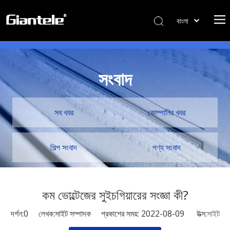
বাংলা
ไทย
Tiếng Việt
Italiano
সংবাদ
Português
Español
Pусский
সব খবর
কোম্পানির খবর
Français
العربية
শিল্প সংবাদ
পণ্য সংবাদ
简体中文
English
কম ভোল্টেজের সুইচগিয়ারের সংজ্ঞা কী?
দর্শন:
0
লেখক:সাইট সম্পাদক প্রকাশের সময়: 2022-08-09 উত্স:
সাইট